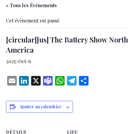
« Tous les Évènements
Cet évènement est passé.
[circular][us] The Battery Show North
America
2025-Oct-6
Email
LinkedIn
X
Teams
WhatsApp
Telegram
Partager
Ajouter au calendrier
DÉTAILS
LIEU