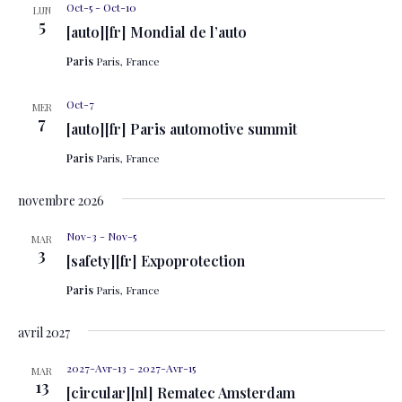
Oct-5
-
Oct-10
LUN
5
[auto][fr] Mondial de l’auto
Paris
Paris, France
Oct-7
MER
7
[auto][fr] Paris automotive summit
Paris
Paris, France
novembre 2026
Nov-3
-
Nov-5
MAR
3
[safety][fr] Expoprotection
Paris
Paris, France
avril 2027
2027-Avr-13
-
2027-Avr-15
MAR
13
[circular][nl] Rematec Amsterdam