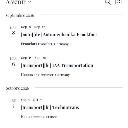
Reche
Nav
À venir
Recherche
Liste
de
Sélectionnez
et
vue
septembre 2026
une
naviga
Évè
date.
Sep-8
-
Sep-12
MAR
de
8
[auto][de] Automechanika Frankfurt
vues
Francfort
Francfort, Germany
Évène
Sep-15
-
Sep-20
MAR
15
[transport][fr] IAA Transportation
Hannover
Hannover, Germany
octobre 2026
Oct-5
-
Oct-7
LUN
5
[transport][fr] Technotrans
Nantes
Nantes, France