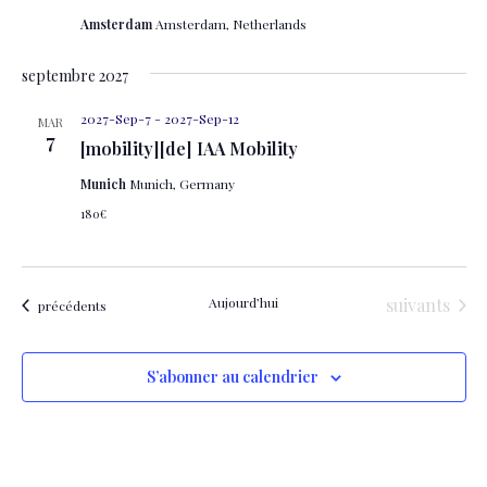
Amsterdam
Amsterdam, Netherlands
septembre 2027
2027-Sep-7
-
2027-Sep-12
MAR
7
[mobility][de] IAA Mobility
Munich
Munich, Germany
180€
Évènements
Aujourd’hui
suivants
Évènements
précédents
S’abonner au calendrier