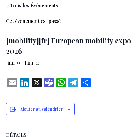
« Tous les Évènements
Cet évènement est passé.
[mobility][fr] European mobility expo
2026
Juin-9
-
Juin-11
Email
LinkedIn
X
Teams
WhatsApp
Telegram
Partager
Ajouter au calendrier
DÉTAILS