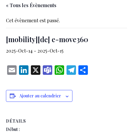
« Tous les Évènements
Cet évènement est passé.
[mobility][de] e-move360
2025-Oct-14
-
2025-Oct-15
Email
LinkedIn
X
Teams
WhatsApp
Telegram
Partager
Ajouter au calendrier
DÉTAILS
Début :