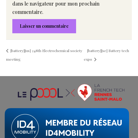
dans le navigateur pour mon prochain
commentaire.
[battery][us] 248th Electrochemical society
[battery][se] Battery tech
meeting
expo