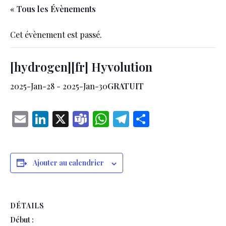
« Tous les Évènements
Cet évènement est passé.
[hydrogen][fr] Hyvolution
GRATUIT
2025-Jan-28
-
2025-Jan-30
Email
LinkedIn
X
Teams
WhatsApp
Telegram
Partager
Ajouter au calendrier
DÉTAILS
Début :