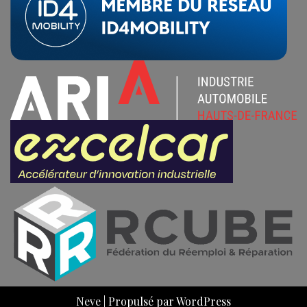
Neve
| Propulsé par
WordPress