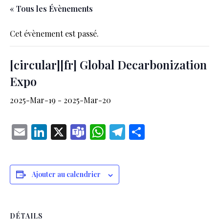
« Tous les Évènements
Cet évènement est passé.
[circular][fr] Global Decarbonization
Expo
2025-Mar-19
-
2025-Mar-20
Email
LinkedIn
X
Teams
WhatsApp
Telegram
Partager
Ajouter au calendrier
DÉTAILS