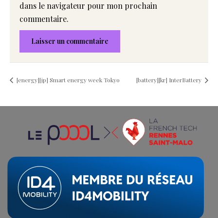
dans le navigateur pour mon prochain
commentaire.
[energy][jp] Smart energy week Tokyo
[battery][kr] InterBattery