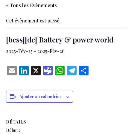
« Tous les Évènements
Cet évènement est passé.
[bess][de] Battery & power world
2025-Fév-25
-
2025-Fév-26
Email
LinkedIn
X
Teams
WhatsApp
Telegram
Partager
Ajouter au calendrier
DÉTAILS
Début :