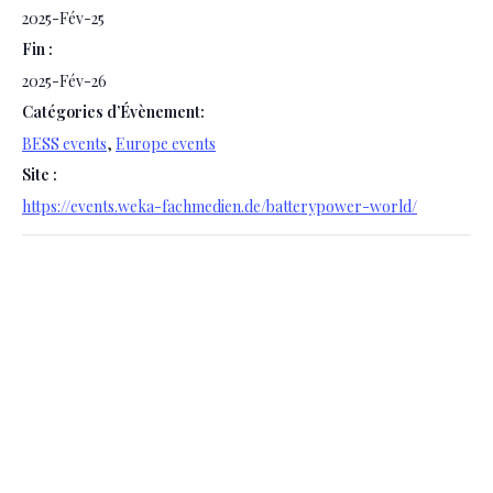
2025-Fév-25
Fin :
2025-Fév-26
Catégories d’Évènement:
BESS events
,
Europe events
Site :
https://events.weka-fachmedien.de/batterypower-world/