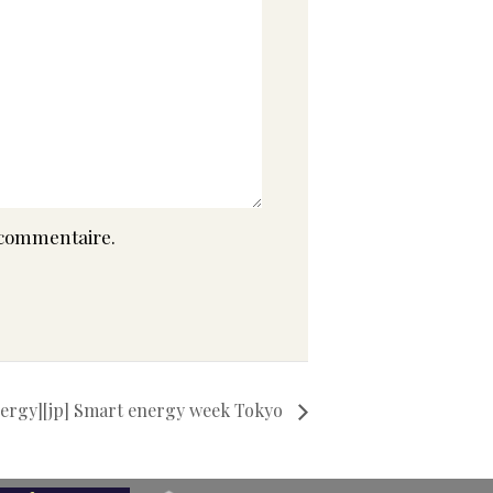
 commentaire.
nergy][jp] Smart energy week Tokyo