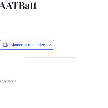
NAATBatt
sApp
legram
Partager
Ajouter au calendrier
ed States
+