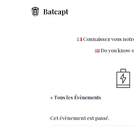
Batcapt
Aller
au
contenu
Connaissez vous notre 
Do you know ou
« Tous les Évènements
Cet évènement est passé.