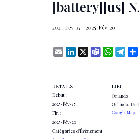
[battery][us] 
2025-Fév-17
-
2025-Fév-20
Email
LinkedIn
X
Teams
What
Te
DÉTAILS
LIEU
Début :
Orlando
2025-Fév-17
Orlando
,
Unit
Google Map
Fin :
2025-Fév-20
Catégories d’Évènement: