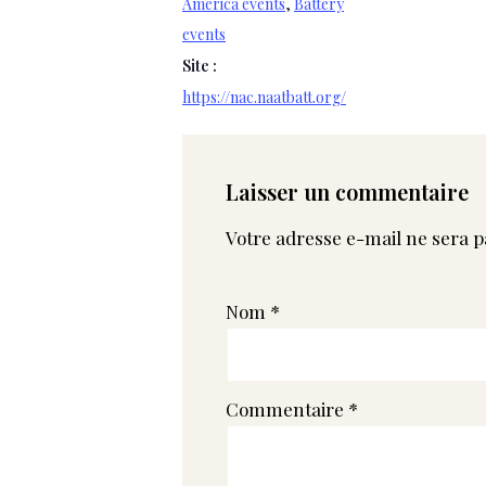
America events
,
Battery
events
Site :
https://nac.naatbatt.org/
Laisser un commentaire
Votre adresse e-mail ne sera p
Nom
*
Commentaire
*