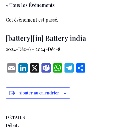
« Tous les Évènements
Cet évènement est passé.
[battery][in] Battery india
2024-Déc-6
-
2024-Déc-8
Email
LinkedIn
X
Teams
WhatsApp
Telegram
Partager
Ajouter au calendrier
DÉTAILS
Début :