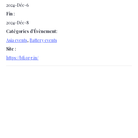
2024-Déc-6
Fin :
2024-Déc-8
Catégories d’Évènement:
Asia events
,
Battery events
Site :
https://bfi.org.in/