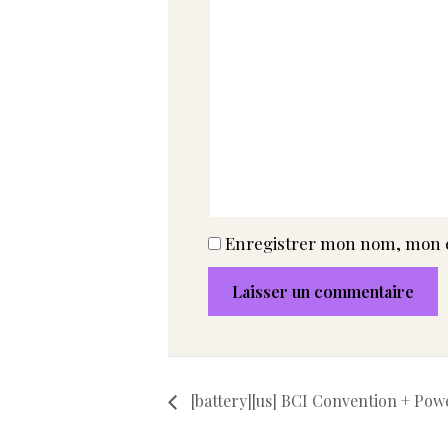
Enregistrer mon nom, mon e
[battery][us] BCI Convention + Po