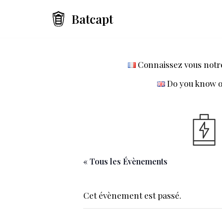
Batcapt
Aller
au
contenu
Connaissez vous notre 
Do you know ou
« Tous les Évènements
Cet évènement est passé.