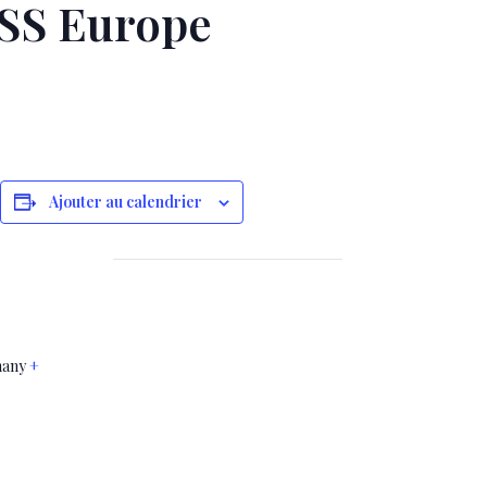
ESS Europe
sApp
legram
Partager
Ajouter au calendrier
any
+