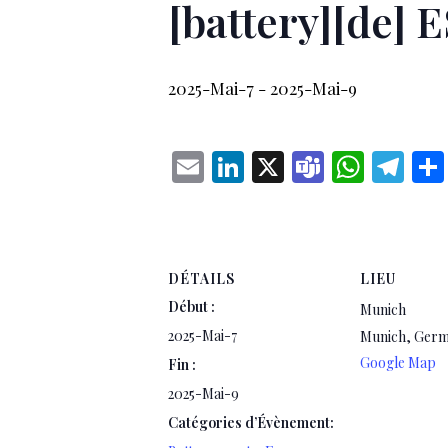
[battery][de] 
2025-Mai-7
-
2025-Mai-9
Email
LinkedIn
X
Teams
What
Te
DÉTAILS
LIEU
Début :
Munich
2025-Mai-7
Munich
,
Germ
Google Map
Fin :
2025-Mai-9
Catégories d’Évènement: