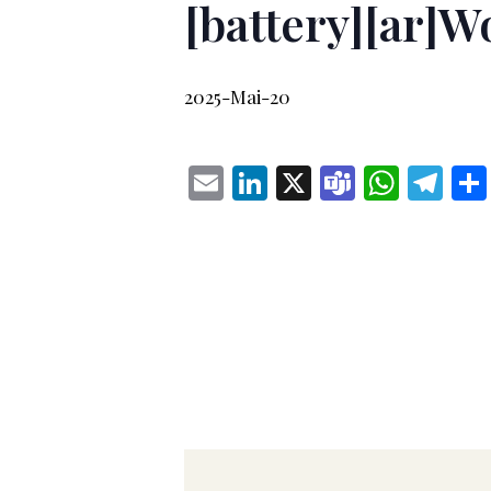
[battery][ar]W
2025-Mai-20
Email
LinkedIn
X
Teams
What
Te