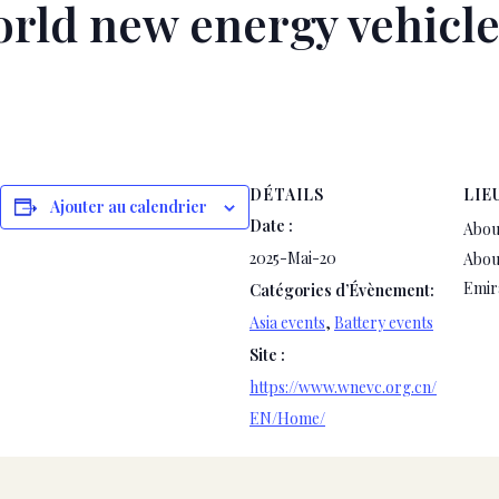
orld new energy vehicl
sApp
legram
Partager
DÉTAILS
LIE
Ajouter au calendrier
Date :
Abou
2025-Mai-20
Abou
Emir
Catégories d’Évènement:
Asia events
,
Battery events
Site :
https://www.wnevc.org.cn/
EN/Home/