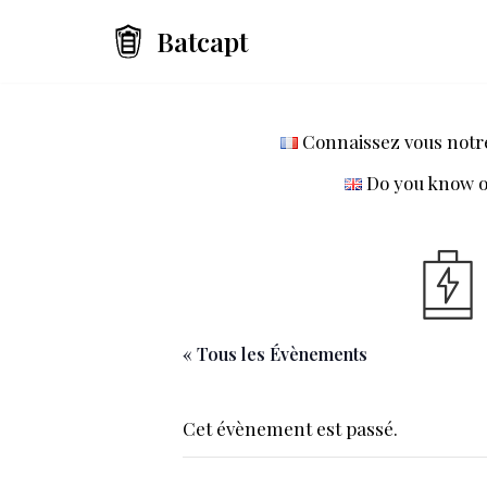
Batcapt
Aller
au
contenu
Connaissez vous notre 
Do you know ou
« Tous les Évènements
Cet évènement est passé.