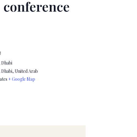
e conference
U
 Dhabi
 Dhabi
,
United Arab
ates
+ Google Map