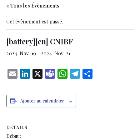
« Tous les Évènements
Cet évènement est passé.
[battery][cn] CNIBF
2024-Nov-19
-
2024-Nov-21
Email
LinkedIn
X
Teams
WhatsApp
Telegram
Partager
Ajouter au calendrier
DÉTAILS
Début :