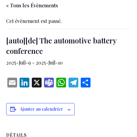
« Tous les Évènements
Cet évènement est passé.
[auto][de] The automotive battery
conference
2025-Juil-9
-
2025-Juil-10
Email
LinkedIn
X
Teams
WhatsApp
Telegram
Partager
Ajouter au calendrier
DÉTAILS