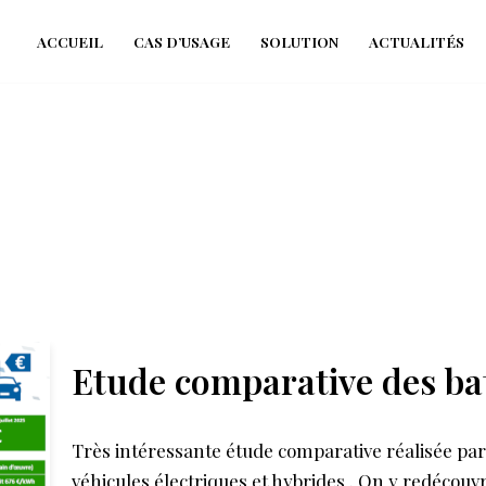
ACCUEIL
CAS D’USAGE
SOLUTION
ACTUALITÉS
Etude comparative des b
Très intéressante étude comparative réalisée par l
véhicules électriques et hybrides . On y redécouvr