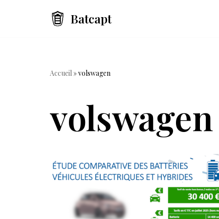
Batcapt
Aller
au
contenu
Accueil
»
volswagen
volswagen