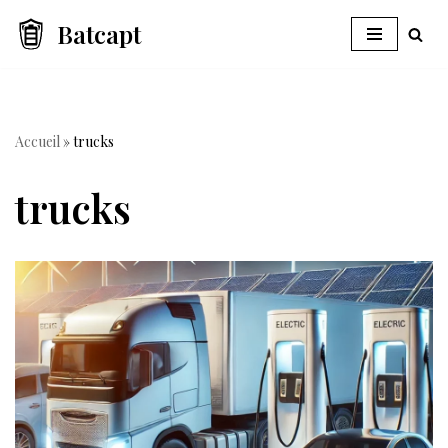
Batcapt
Aller
au
contenu
Accueil
»
trucks
trucks