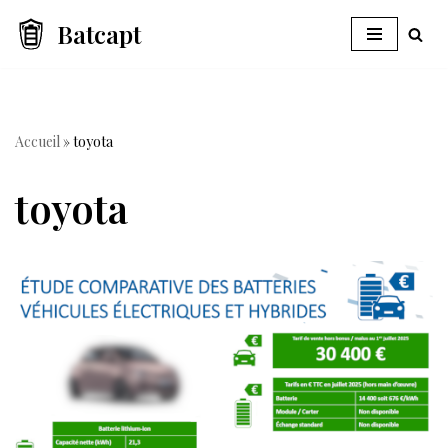
Batcapt
Aller
au
contenu
Accueil
»
toyota
toyota