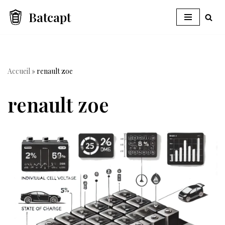
Batcapt
Aller
au
contenu
Accueil
»
renault zoe
renault zoe