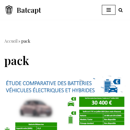
Batcapt
Aller
au
contenu
Accueil
»
pack
pack