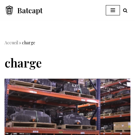
Batcapt
Aller
au
contenu
Accueil
»
charge
charge