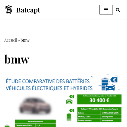
Batcapt
Aller
au
contenu
Accueil
»
bmw
bmw