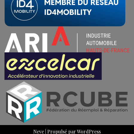
Neve
| Propulsé par
WordPress