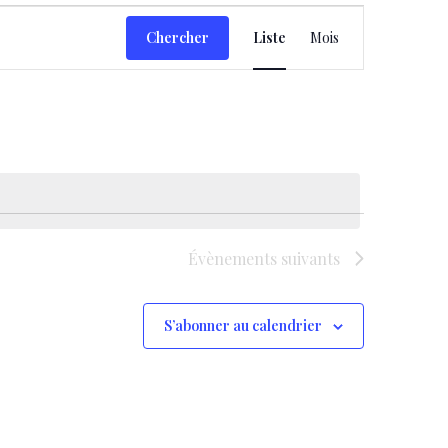
Navigation
Chercher
Liste
Mois
de
vues
Évènement
Évènements
suivants
S’abonner au calendrier