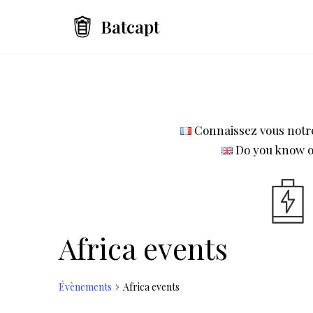
Batcapt
Aller
au
contenu
Connaissez vous notre 
Do you know ou
Africa events
Évènements
Africa events